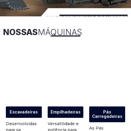
NOSSAS
MÁQUINAS
Escavadeiras
Empilhadeiras
Pás
Carregadeiras
Desenvolvidas
Versatilidade e
As Pás
para se
potência para