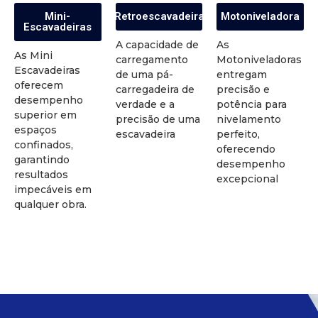
Mini-
Retroescavadeira
Motoniveladora
Escavadeiras
A capacidade de
As
As Mini
carregamento
Motoniveladoras
Escavadeiras
de uma pá-
entregam
oferecem
carregadeira de
precisão e
desempenho
verdade e a
potência para
superior em
precisão de uma
nivelamento
espaços
escavadeira
perfeito,
confinados,
oferecendo
garantindo
desempenho
resultados
excepcional
impecáveis em
qualquer obra.