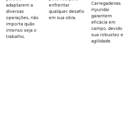
Carregadeiras
adaptarem a
enfrentar
Hyundai
diversas
qualquer desafio
garantem
operações, não
em sua obra.
eficácia em
importa quão
campo, devido
intenso seja o
sua robustez e
trabalho.
agilidade.