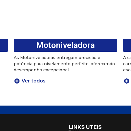
Motoniveladora
As Motoniveladoras entregam precisão e
A c
potência para nivelamento perfeito, oferecendo
car
desempenho excepcional
esc
Ver todos
LINKS ÚTEIS