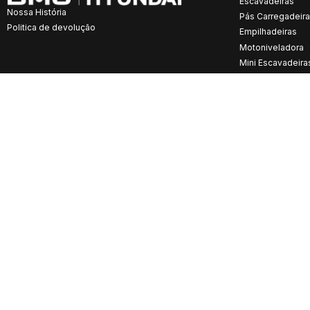
Escavadeiras
Nossa História
Pás Carregadeir
Politica de devolução
Empilhadeiras
Motoniveladora
Mini Escavadeira
Espírito Santo
Goiás
Avenida Carapebus, 115 – São Geraldo,
Avenida São Francisco, 1447 
Serra/ES
Genoveva – Goiânia/GO
Pará
Paraíba
Avenida Brasil, S/N, Quadra 114, Lote 13 e 14
Av. Francisco Marques da Fon
– Alto Parana, Redençã/PA
Sala M – Rio do Meio, Bayeux