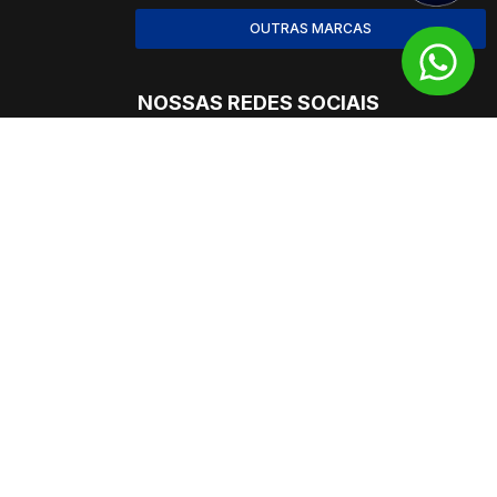
OUTRAS MARCAS
NOSSAS REDES SOCIAIS
rosso do Sul
Minas Gerais
 Marques, 5532 Jardim
Rodovia BR-381, 1000 Inconfidentes –
– Campo Grande/MS
Contagem/MG
Piauí
çu, 28 – Sítio Cercado,
Av. Prefeito Wall Ferraz, 11133, Sala 03 –
Santo Antônio, Teresina – PI