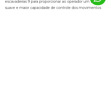
escavadeiras 9 para proporcionar ao operador um toque
suave e maior capacidade de controle dos movimentos
com o menor esforço. Através do exclusivo sistema de
gerenciamento eletrônico, é possível adequar a potência
necessária para os mais diversos serviços. Economiza-se
combustível nos trabalhos mais leves e obtém-se alta
performance em trabalhos mais pesados. Ajuste fino para
otimizar a velocidade entre o movimento da lança e do
giro.
CAPO – SISTEMA COMPUTADORIZADO AUMENTO DE
POTÊNCIA
A potência do motor e potência hidráulica, em uníssono,
através do avançado e exclusivo CAPO (Sistema
computadorizado de aumento de potência), permitem ao
operador definir suas próprias preferências de
movimentação da lança.
Todos os recursos de melhoria de desempenho estão ao
alcance das mãos do operador, basta acionar um botão.