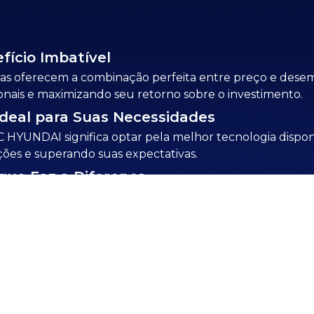
fício Imbatível
as oferecem a combinação perfeita entre preço e dese
onais e maximizando seu retorno sobre o investimento.
Ideal para Suas Necessidades
 HYUNDAI significa optar pela melhor tecnologia dispon
ações e superando suas expectativas.
que Faz a Diferença
ssos produtos é garantir qualidade superior e durabilid
à frente no mercado.
SOLICITAR ORÇAMENTO