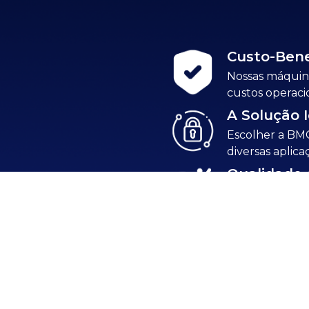
Custo-Bene
Nossas máquin
custos operaci
A Solução 
Escolher a BMC
diversas aplic
Qualidade 
Investir em no
esteja sempre 