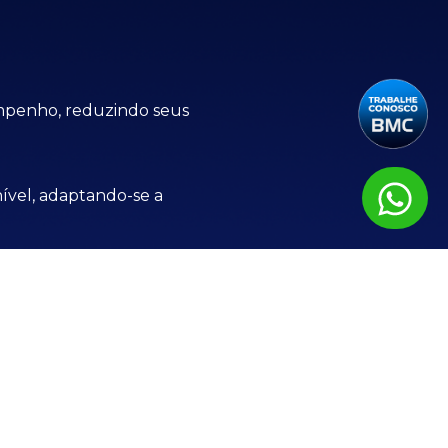
mpenho, reduzindo seus
ível, adaptando-se a
ade, assegurando que você