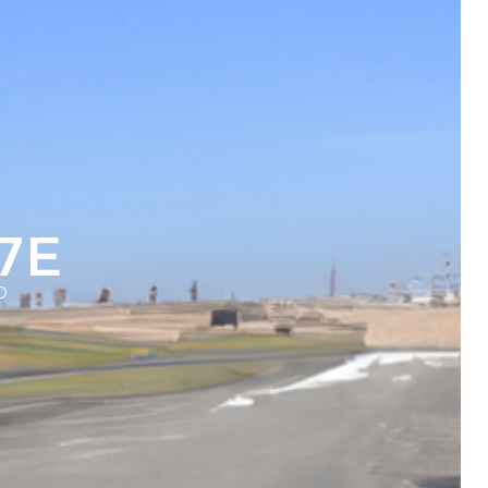
-7E
O