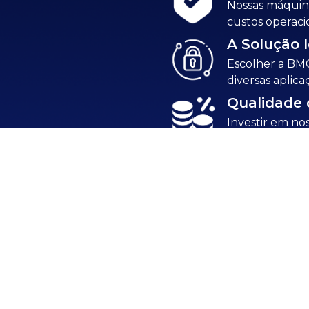
Nossas máquin
custos operaci
A Solução 
Escolher a BMC
diversas aplic
Qualidade 
Investir em no
esteja sempre 