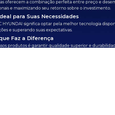
as oferecem a combinação perfeita entre preço e dese
onais e maximizando seu retorno sobre o investimento.
Ideal para Suas Necessidades
 HYUNDAI significa optar pela melhor tecnologia dispon
ações e superando suas expectativas.
que Faz a Diferença
ssos produtos é garantir qualidade superior e durabilid
à frente no mercado.
SOLICITAR ORÇAMENTO
CONHEÇA TAMBÉM